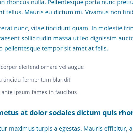
on rhoncus nulla. Pellentesque porta nunc preti
unt tellus. Mauris eu dictum mi. Vivamus non finib
erat nunc, vitae tincidunt quam. In molestie fri
raesent sollicitudin massa ut leo dignissim auct
io pellentesque tempor sit amet at felis.
corper eleifend ornare vel augue
u tincidu fermentum blandit
 ante ipsum fames in faucibus
etus at dolor sodales dictum quis rhon
tur maximus turpis a egestas. Mauris efficitur, 