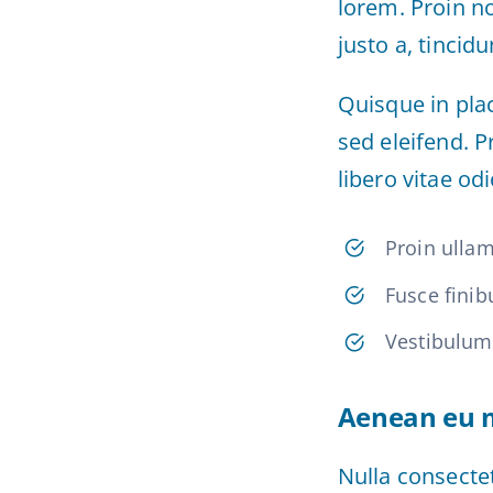
lorem. Proin n
justo a, tincid
Quisque in plac
sed eleifend. P
libero vitae od
Proin ullam
Fusce finib
Vestibulum
Aenean eu m
Nulla consecte