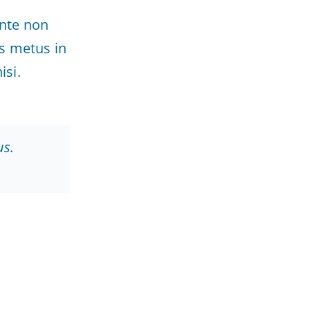
ante non
s metus in
isi.
us.