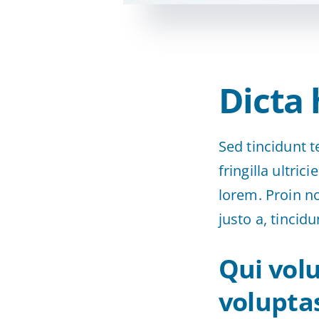
Dicta 
Sed tincidunt t
fringilla ultric
lorem. Proin n
justo a, tincid
Qui vol
volupta