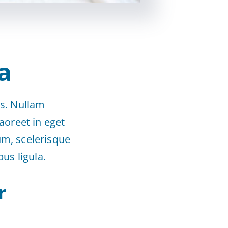
a
es. Nullam
laoreet in eget
um, scelerisque
us ligula.
r