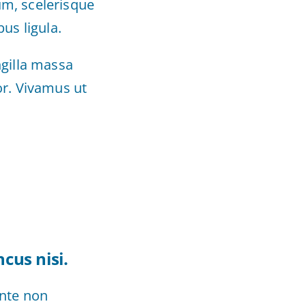
um, scelerisque
us ligula.
ngilla massa
or. Vivamus ut
cus nisi.
ante non