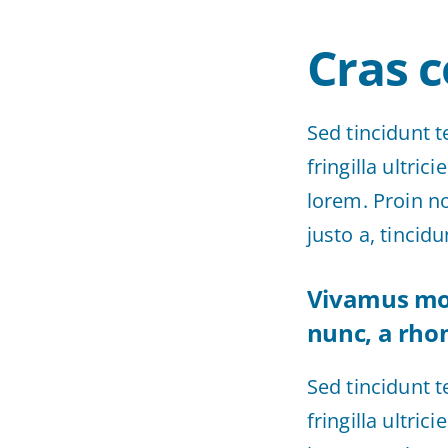
Cras c
Sed tincidunt t
fringilla ultric
lorem. Proin n
justo a, tincid
Vivamus moll
nunc, a rhon
Sed tincidunt t
fringilla ultric